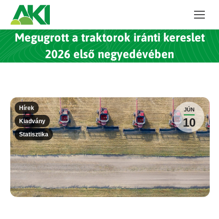
Megugrott a traktorok iránti kereslet
2026 első negyedévében
Hírek
JÚN
10
Kiadvány
Statisztika