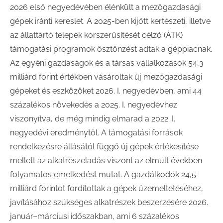
2026 első negyedévében élénkült a mezőgazdasági
gépek iránti kereslet. A 2025-ben kijött kertészeti, illetve
az állattartó telepek korszerűsítését célzó (ÁTK)
támogatási programok ösztönzést adtak a géppiacnak.
Az egyéni gazdaságok és a társas vállalkozások 54,3
milliárd forint értékben vásároltak új mezőgazdasági
gépeket és eszközöket 2026. I. negyedévben, ami 44
százalékos növekedés a 2025. I. negyedévhez
viszonyítva, de még mindig elmarad a 2022. I.
negyedévi eredménytől. A támogatási források
rendelkezésre állásától függő új gépek értékesítése
mellett az alkatrészeladás viszont az elmúlt években
folyamatos emelkedést mutat. A gazdálkodók 24,5
milliárd forintot fordítottak a gépek üzemeltetéséhez,
javításához szükséges alkatrészek beszerzésére 2026.
január–márciusi időszakban, ami 6 százalékos