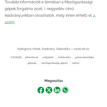
További információk e témában a Mezőgazdasági
gépek forgalma 2026. I. negyedév című
kiadványunkban olvashatók, mely innen érhető el:
2.
szám
.
Kategória:
Hírek
,
Kiadvány
,
Statisztika
2026.06.10.
Címkék:
alkatrészek
erőgépek
értékesítés
gabonakombájn
géppiac
mezőgazdasági gépek
traktor
Megosztás
Share
Share
Share
Share
on
on
on
on