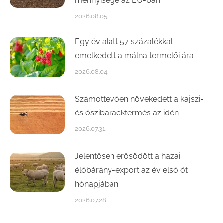
mennyisége az EU-ban
2026.08.05.
Egy év alatt 57 százalékkal
emelkedett a málna termelői ára
2026.08.04.
Számottevően növekedett a kajszi-
és őszibaracktermés az idén
2026.07.31.
Jelentősen erősödött a hazai
élőbárány-export az év első öt
hónapjában
2026.07.28.