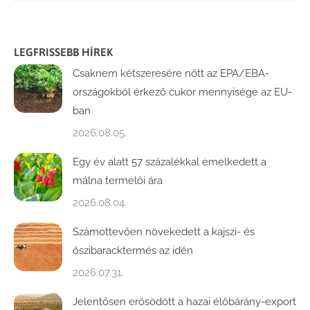
LEGFRISSEBB HÍREK
Csaknem kétszeresére nőtt az EPA/EBA-
országokból érkező cukor mennyisége az EU-
ban
2026.08.05.
Egy év alatt 57 százalékkal emelkedett a
málna termelői ára
2026.08.04.
Számottevően növekedett a kajszi- és
őszibaracktermés az idén
2026.07.31.
Jelentősen erősödött a hazai élőbárány-export