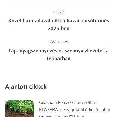
Facebook
X
LinkedIn
WhatsApp
Post
ELŐZŐ
Közel harmadával nőtt a hazai borsótermés
navigation
Previous
2025-ben
post:
KÖVETKEZŐ
Tápanyagszennyezés és szennyvízkezelés a
Next
tejiparban
post:
Ajánlott cikkek
Csaknem kétszeresére nőtt az
EPA/EBA-országokból érkező cukor