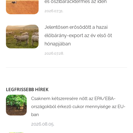
és őszibaracktermés az idén
2026.07.31.
Jelentősen erősödött a hazai
élőbárány-export az év első öt
hónapjában
2026.07.28.
LEGFRISSEBB HÍREK
Csaknem kétszeresére nőtt az EPA/EBA-
országokból érkező cukor mennyisége az EU-
ban
2026.08.05.