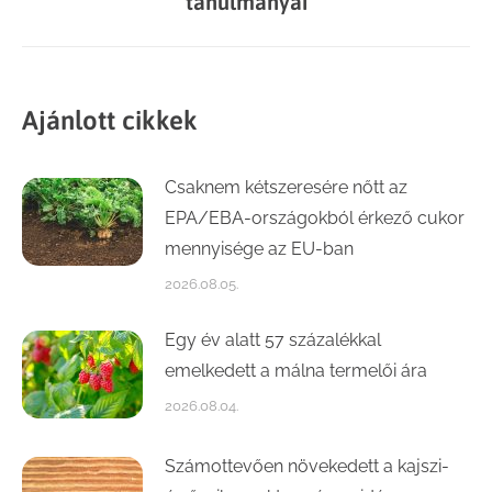
tanulmányai
post:
Ajánlott cikkek
Csaknem kétszeresére nőtt az
EPA/EBA-országokból érkező cukor
mennyisége az EU-ban
2026.08.05.
Egy év alatt 57 százalékkal
emelkedett a málna termelői ára
2026.08.04.
Számottevően növekedett a kajszi-