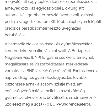
megvalósult nagy léptékű kertészeti beruházásokat,
amelyek közül az egyik az ócsai Bio-fungi Kft.
automatizált gombatermesztő üzeme volt, a másik
pedig a szegedi Floratom Kft. több telephelyen felépült
precíziós paradicsomtermesztő üvegházas
beruházásai.
A harmadik blokk a zöldség- és gyümölcsszektor
kereskedelmi vonatkozásairól szólt. A Budapesti
Nagybani Piac (BNP) forgalma csökkent, amelynek
megállítására és visszafordítására intézkedések
várhatóak a BNP vezetősége részéről. Fontos lenne a
napi zöldség- és gyümölcsfogyasztás további
ösztönzése annak alacsony szintje miatt, ami
egészségvédő hatása mellett a hazai zöldség-
gyümölcs felvevői piac bővülését is eredményezné.
Szó esett még a 2025/40 EU PPWR rendeletéről,