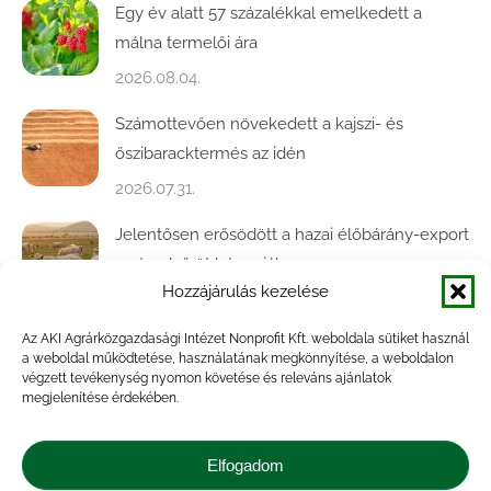
Egy év alatt 57 százalékkal emelkedett a
málna termelői ára
2026.08.04.
Számottevően növekedett a kajszi- és
őszibaracktermés az idén
2026.07.31.
Jelentősen erősödött a hazai élőbárány-export
az év első öt hónapjában
Hozzájárulás kezelése
2026.07.28.
Az AKI Agrárközgazdasági Intézet Nonprofit Kft. weboldala sütiket használ
Közel ötödével bővült a baromfivágás
a weboldal működtetése, használatának megkönnyítése, a weboldalon
Magyarországon
végzett tevékenység nyomon követése és releváns ajánlatok
megjelenítése érdekében.
2026.07.28.
A végéhez közelít az őszi búza betakarítása
Elfogadom
2026.07.21.