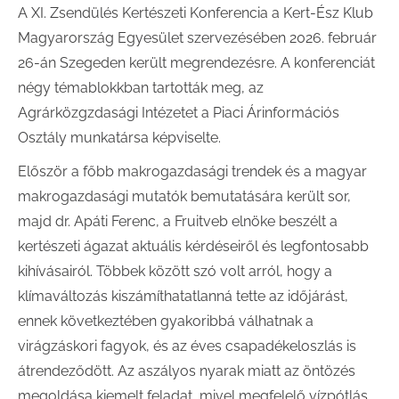
A XI. Zsendülés Kertészeti Konferencia a Kert-Ész Klub
Magyarország Egyesület szervezésében 2026. február
26-án Szegeden került megrendezésre. A konferenciát
négy témablokkban tartották meg, az
Agrárközgzdasági Intézetet a Piaci Árinformációs
Osztály munkatársa képviselte.
Először a főbb makrogazdasági trendek és a magyar
makrogazdasági mutatók bemutatására került sor,
majd dr. Apáti Ferenc, a Fruitveb elnöke beszélt a
kertészeti ágazat aktuális kérdéseiről és legfontosabb
kihívásairól. Többek között szó volt arról, hogy a
klímaváltozás kiszámíthatatlanná tette az időjárást,
ennek következtében gyakoribbá válhatnak a
virágzáskori fagyok, és az éves csapadékeloszlás is
átrendeződött. Az aszályos nyarak miatt az öntözés
megoldása kiemelt feladat, mivel megfelelő vízpótlás