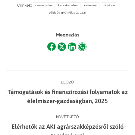
Címkék:
csomagolás
kereskedelem
kertészet
pályázat
zöldség-gyümölcs ágazat
Megosztás
Share
Share
Share
Share
on
on
on
on
Facebook
X
LinkedIn
WhatsApp
Post
ELŐZŐ
Támogatások és finanszírozási folyamatok az
navigation
Previous
élelmiszer-gazdaságban, 2025
post:
KÖVETKEZŐ
Elérhetők az AKI agrárszakképzésről szóló
Next