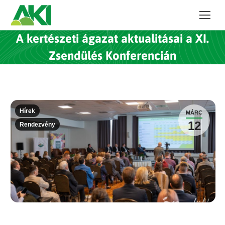
A kertészeti ágazat aktualitásai a XI.
Zsendülés Konferencián
Hírek
MÁRC
12
Rendezvény