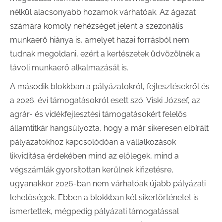
nélkül alacsonyabb hozamok várhatóak. Az ágazat
számára komoly nehézséget jelent a szezonális
munkaerő hiánya is, amelyet hazai forrásból nem
tudnak megoldani, ezért a kertészetek üdvözölnék a
távoli munkaerő alkalmazását is.
A második blokkban a pályázatokról, fejlesztésekről és
a 2026. évi támogatásokról esett szó. Viski József, az
agrár- és vidékfejlesztési támogatásokért felelős
államtitkár hangsúlyozta, hogy a már sikeresen elbírált
pályázatokhoz kapcsolódóan a vállalkozások
likviditása érdekében mind az előlegek, mind a
végszámlák gyorsítottan kerülnek kifizetésre,
ugyanakkor 2026-ban nem várhatóak újabb pályázati
lehetőségek. Ebben a blokkban két sikertörténetet is
ismertettek, mégpedig pályázati támogatással