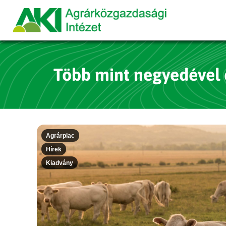
Több mint negyedével c
Agrárpiac
Hírek
Kiadvány