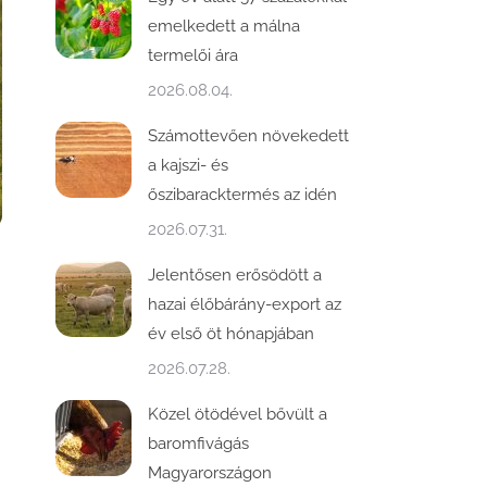
emelkedett a málna
termelői ára
2026.08.04.
Számottevően növekedett
a kajszi- és
őszibaracktermés az idén
2026.07.31.
Jelentősen erősödött a
hazai élőbárány-export az
év első öt hónapjában
2026.07.28.
Közel ötödével bővült a
baromfivágás
Magyarországon