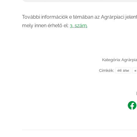
További információk e témában az Agrárpiaci jelen
mely innen érhető el:
3. szám
.
Kategória:
Agrárpi
Címkék:
élő állat
e
Sh
o
F