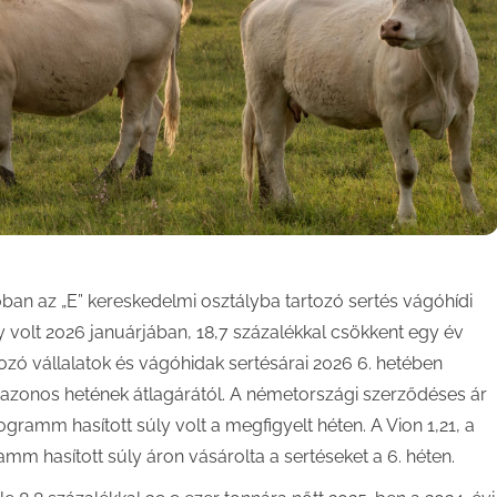
óban az „E” kereskedelmi osztályba tartozó sertés vágóhídi
y volt 2026 januárjában, 18,7 százalékkal csökkent egy év
ozó vállalatok és vágóhidak sertésárai 2026 6. hetében
v azonos hetének átlagárától. A németországi szerződéses ár
ogramm hasított súly volt a megfigyelt héten. A Vion 1,21, a
mm hasított súly áron vásárolta a sertéseket a 6. héten.