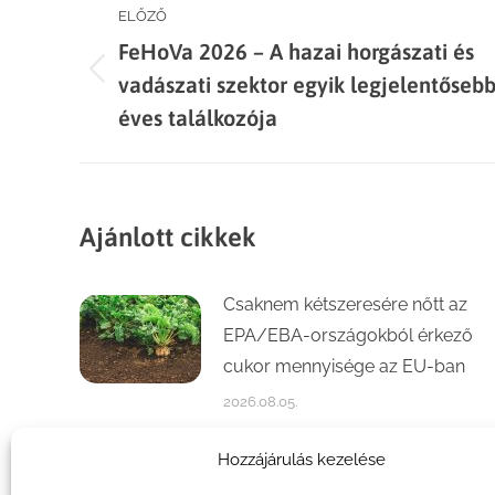
Post
ELŐZŐ
FeHoVa 2026 – A hazai horgászati és
navigation
Previous
vadászati szektor egyik legjelentőseb
post:
éves találkozója
Ajánlott cikkek
Csaknem kétszeresére nőtt az
EPA/EBA-országokból érkező
cukor mennyisége az EU-ban
2026.08.05.
Számottevően növekedett a
Hozzájárulás kezelése
kajszi- és őszibaracktermés az