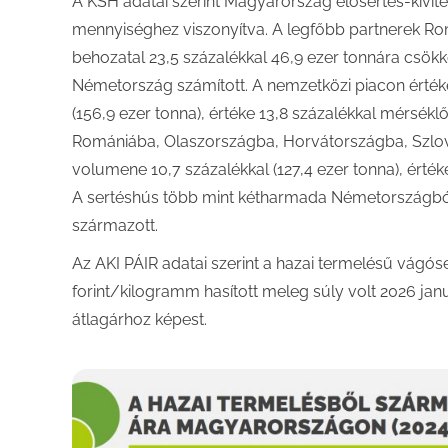
A KSH adatai szerint Magyarország élősertés-kivitel
mennyiséghez viszonyítva. A legfőbb partnerek Rom
behozatal 23,5 százalékkal 46,9 ezer tonnára csök
Németország számított. A nemzetközi piacon értéke
(156,9 ezer tonna), értéke 13,8 százalékkal mérsékl
Romániába, Olaszországba, Horvátországba, Szlová
volumene 10,7 százalékkal (127,4 ezer tonna), érté
A sertéshús több mint kétharmada Németországból
származott.
Az AKI PÁIR adatai szerint a hazai termelésű vágóser
forint/kilogramm hasított meleg súly volt 2026 jan
átlagárhoz képest.