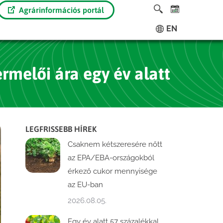
Agrárinformációs portál
EN
rmelői ára egy év alatt
LEGFRISSEBB HÍREK
Csaknem kétszeresére nőtt
az EPA/EBA-országokból
érkező cukor mennyisége
az EU-ban
2026.08.05.
Egy év alatt 57 százalékkal