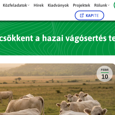
Közfeladatok
Hírek
Kiadványok
Projektek
Rólunk
KAP
ITE
sökkent a hazai vágósertés te
FEBR
10