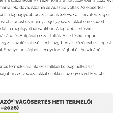
e 8,8 százalékkal 39,9 ezer tonnára nőtt 2025-ben a 2024. évi
ánia, Moldova, Albánia és Ausztria voltak. Az élősertés-
kent, a legnagyobb beszállítónak Szlovákia, Horvátország és
sített sertéshús mennyisége 5,7 százalékkal emelkedett
ődött a megfigyelt időszakban. A legtöbb sertéshúst
kiába és Bulgáriába szállították. A sertéshúsimport
ke 13,4 százalékkal csökkent 2025-ben az előző évihez képest.
, Spanyolországból, Lengyelországból és Ausztriából
tés termelői ára áfa és szállítási költség nélkül 533
uárjában, 26,7 százalékkal csökkent az egy évvel korábbi