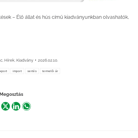
tések – Élő állat és hús című kiadványunkban olvashatók,
ac
,
Hírek
,
Kiadvány
2026.02.10.
xport
import
sertés
termelői ár
Megosztás
are
Share
Share
Share
n
on
on
on
acebook
X
LinkedIn
WhatsApp