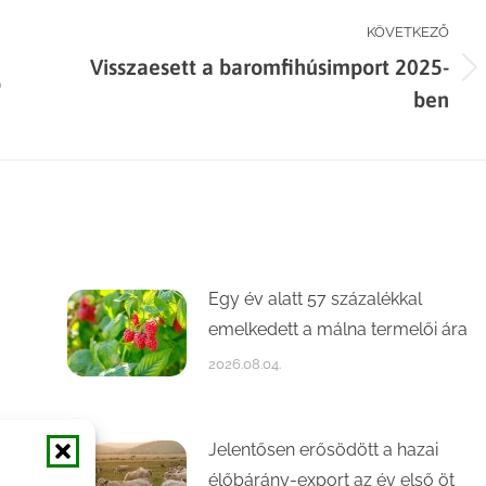
KÖVETKEZŐ
Visszaesett a baromfihúsimport 2025-
Next
b
ben
post:
Egy év alatt 57 százalékkal
emelkedett a málna termelői ára
2026.08.04.
Jelentősen erősödött a hazai
élőbárány-export az év első öt