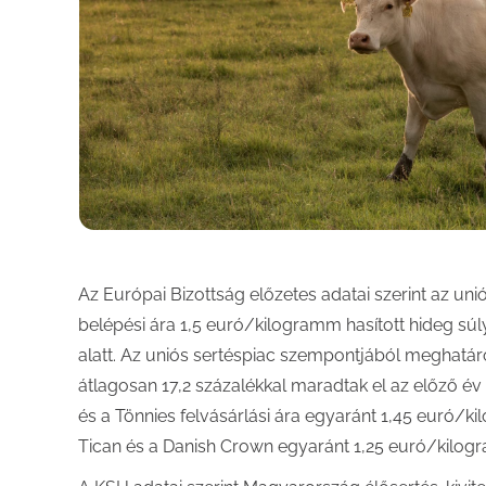
Az Európai Bizottság előzetes adatai szerint az uni
belépési ára 1,5 euró/kilogramm hasított hideg súl
alatt. Az uniós sertéspiac szempontjából meghatár
átlagosan 17,2 százalékkal maradtak el az előző é
és a Tönnies felvásárlási ára egyaránt 1,45 euró/kil
Tican és a Danish Crown egyaránt 1,25 euró/kilogra