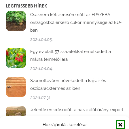
LEGFRISSEBB HÍREK
Csaknem kétszeresére nőtt az EPA/EBA-
országokból érkező cukor mennyisége az EU-
ban
2026.08.05.
Egy év alatt 57 százalékkal emelkedett a
málna termelői ára
2026.08.04.
Számottevően növekedett a kajszi- és
őszibaracktermés az idén
2026.07.31.
Jelentősen erősödött a hazai élőbárány-export
az év első öt hónapjában
Hozzájárulás kezelése
2026.07.28.