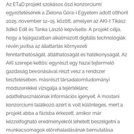
Az ET4D projekt szokásos őszi konzorciumi
egyeztetésének a Zielona Góra-i Egyetem adott otthont
2025. november 12–15. között, amelyen az AKI-t Tikász
Ildikó Edit és Tanka László képviselte. A projekt célja,
hogy a tejágazatban alkalmazott digitális technológiák
révén javítsa az állattartás környezeti
fenntarthatóságát, átláthatóságát és hatékonyságát. Az
AKI szerepe kettős: egyrészt egy hazai tejtermelő
gazdaság bevonásával részt vesz a rendszer
tesztelésében, másrészt társadalomtudományi
módszerekkel vizsgálja a tejértéklánc
adatfelhasználóinak információs igényeit. A mostani
konzorciumi találkozó azért is volt különleges, mert a
projekt abba a fázisba érkezett, amikor már
kézzelfogható eredményekről lehetett beszélgetni a
munkacsomagok előrehaladásának bemutatása