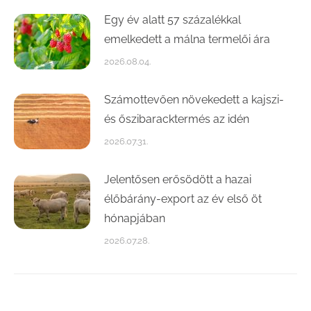
Egy év alatt 57 százalékkal
emelkedett a málna termelői ára
2026.08.04.
Számottevően növekedett a kajszi-
és őszibaracktermés az idén
2026.07.31.
Jelentősen erősödött a hazai
élőbárány-export az év első öt
hónapjában
2026.07.28.