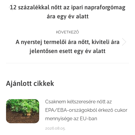
12 százalékkal nőtt az ipari napraforgómag
navigation
Previous
ára egy év alatt
post:
KÖVETKEZŐ
A nyerstej termelői ára nőtt, kiviteli ára
Next
jelentősen esett egy év alatt
post:
Ajánlott cikkek
Csaknem kétszeresére nőtt az
EPA/EBA-országokból érkező cukor
mennyisége az EU-ban
2026.08.05.