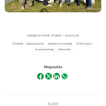
Kategória:
Hírek
,
Projekt
2025.11.18.
Címkék:
állattenyésztés
digitális technológiák
ET4D projekt
fenntarthatóság
tejtermelés
Megosztás
Share
Share
Share
Share
on
on
on
on
Facebook
X
LinkedIn
WhatsApp
Post
ELŐZŐ