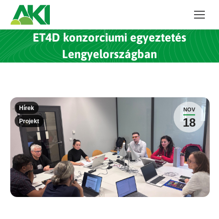
ET4D konzorciumi egyeztetés
Lengyelországban
Hírek
NOV
18
Projekt