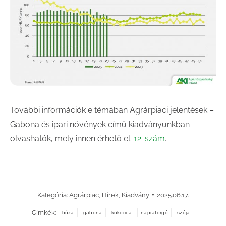
További információk e témában Agrárpiaci jelentések –
Gabona és ipari növények című kiadványunkban
olvashatók, mely innen érhető el:
12. szám
.
Kategória:
Agrárpiac
,
Hírek
,
Kiadvány
2025.06.17.
Címkék:
búza
gabona
kukorica
napraforgó
szója