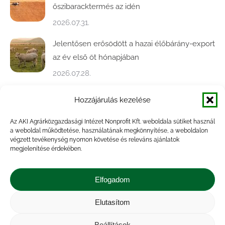
őszibaracktermés az idén
2026.07.31.
Jelentősen erősödött a hazai élőbárány-export
az év első öt hónapjában
2026.07.28.
Közel ötödével bővült a baromfivágás
Hozzájárulás kezelése
Magyarországon
Az AKI Agrárközgazdasági Intézet Nonprofit Kft. weboldala sütiket használ
2026.07.28.
a weboldal működtetése, használatának megkönnyítése, a weboldalon
végzett tevékenység nyomon követése és releváns ajánlatok
A végéhez közelít az őszi búza betakarítása
megjelenítése érdekében.
2026.07.21.
Elfogadom
Elutasítom
Impresszum
|
Kapcsolat
|
Jogi nyilatkozat
|
Közérdekű adatok
|
Adatvédelmi nyilatkozat
|
Beállítások