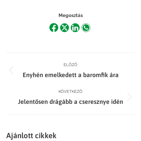
Megosztás
Share
Share
Share
Share
on
on
on
on
Facebook
X
LinkedIn
WhatsApp
Post
ELŐZŐ
Previous
Enyhén emelkedett a baromfik ára
navigation
post:
KÖVETKEZŐ
Next
Jelentősen drágább a cseresznye idén
post:
Ajánlott cikkek