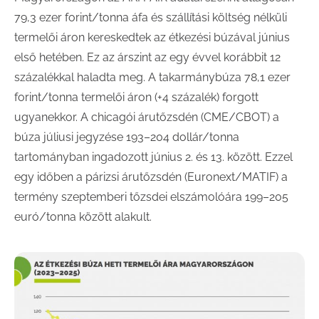
79,3 ezer forint/tonna áfa és szállítási költség nélküli
termelői áron kereskedtek az étkezési búzával június
első hetében. Ez az árszint az egy évvel korábbit 12
százalékkal haladta meg. A takarmánybúza 78,1 ezer
forint/tonna termelői áron (+4 százalék) forgott
ugyanekkor. A chicagói árutőzsdén (CME/CBOT) a
búza júliusi jegyzése 193–204 dollár/tonna
tartományban ingadozott június 2. és 13. között. Ezzel
egy időben a párizsi árutőzsdén (Euronext/MATIF) a
termény szeptemberi tőzsdei elszámolóára 199–205
euró/tonna között alakult.