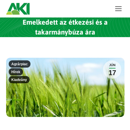
Emelkedett az étkezési és a
takarmánybúza ára
Agrárpiac
JÚN
17
Hírek
Kiadvány