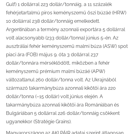
Gulf) 1 dollárral 223 dollár/tonnáig, a 11 százalék
fehérjetartalmú piros keményszemű őszi búzáé (HRW)
10 dollárral 238 dollár/tonnáig emelkedett.
Argentínában a termény azonnali exportára 5 dollárral
volt alacsonyabb (233 dollár/tonna) június 5-én. Az
ausztráliai fehér keményszemű malmi búza (ASW) spot
piaci ára (FOB) május 9. óta 3 dollárral 237
dollár/tonnára mérséklődött, miközben a fehér
keményszemű prémium malmi búzáé (APW)
változatlanul 260 dollár/tonna volt. Az Ukrajnából
származó takarmánybúza azonnali kikötői ára 220
dollár/tonna (–15 dollár) volt június elején. A
takarmánybúza azonnali kikötői ára Romániában és
Bulgáriában 5 dollárral 226 dollár/tonnáig csökkent
ugyanekkor (Stratégie Grains).
Magyarországon az AKI PÁIR adatai szerint átlagosan