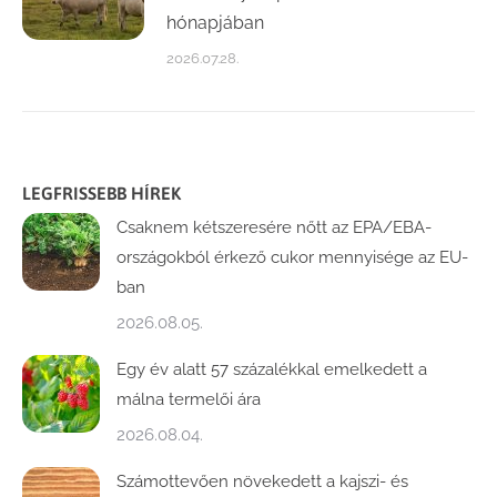
hónapjában
2026.07.28.
LEGFRISSEBB HÍREK
Csaknem kétszeresére nőtt az EPA/EBA-
országokból érkező cukor mennyisége az EU-
ban
2026.08.05.
Egy év alatt 57 százalékkal emelkedett a
málna termelői ára
2026.08.04.
Számottevően növekedett a kajszi- és