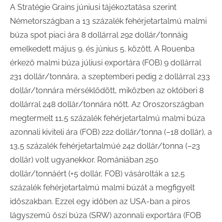
A Stratégie Grains júniusi tájékoztatása szerint
Németországban a 13 százalék fehérjetartalmú malmi
búza spot piaci ára 8 dollárral 292 dollár/tonnáig
emelkedett május 9. és június 5. között. A Rouenba
érkező malmi búza júliusi exportára (FOB) 9 dollárral
231 dollár/tonnára, a szeptemberi pedig 2 dollárral 233
dollár/tonnára mérséklődött, miközben az októberi 8
dollárral 248 dollár/tonnára nőtt. Az Oroszországban
megtermelt 11,5 százalék fehérjetartalmú malmi búza
azonnali kiviteli ára (FOB) 222 dollár/tonna (–18 dollár), a
13,5 százalék fehérjetartalmúé 242 dollár/tonna (–23
dollár) volt ugyanekkor. Romániában 250
dollár/tonnáért (+5 dollár, FOB) vásárolták a 12,5
százalék fehérjetartalmú malmi búzát a megfigyelt
időszakban. Ezzel egy időben az USA-ban a piros
lágyszemű őszi búza (SRW) azonnali exportára (FOB