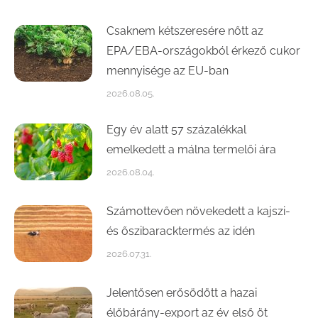
Csaknem kétszeresére nőtt az
EPA/EBA-országokból érkező cukor
mennyisége az EU-ban
2026.08.05.
Egy év alatt 57 százalékkal
emelkedett a málna termelői ára
2026.08.04.
Számottevően növekedett a kajszi-
és őszibaracktermés az idén
2026.07.31.
Jelentősen erősödött a hazai
élőbárány-export az év első öt