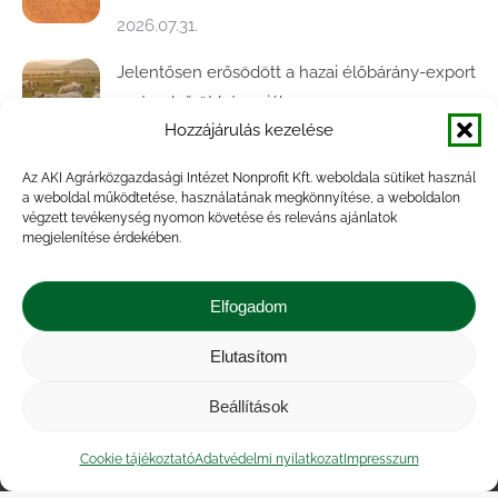
2026.07.31.
Jelentősen erősödött a hazai élőbárány-export
az év első öt hónapjában
Hozzájárulás kezelése
2026.07.28.
Az AKI Agrárközgazdasági Intézet Nonprofit Kft. weboldala sütiket használ
Közel ötödével bővült a baromfivágás
a weboldal működtetése, használatának megkönnyítése, a weboldalon
Magyarországon
végzett tevékenység nyomon követése és releváns ajánlatok
megjelenítése érdekében.
2026.07.28.
A végéhez közelít az őszi búza betakarítása
Elfogadom
2026.07.21.
Elutasítom
Beállítások
Impresszum
|
Kapcsolat
|
Jogi nyilatkozat
|
Közérdekű adatok
|
Adatvédelmi nyilatkozat
|
Cookie tájékoztató
Adatvédelmi nyilatkozat
Impresszum
Akadálymentesítési nyilatkozat
|
Cookie