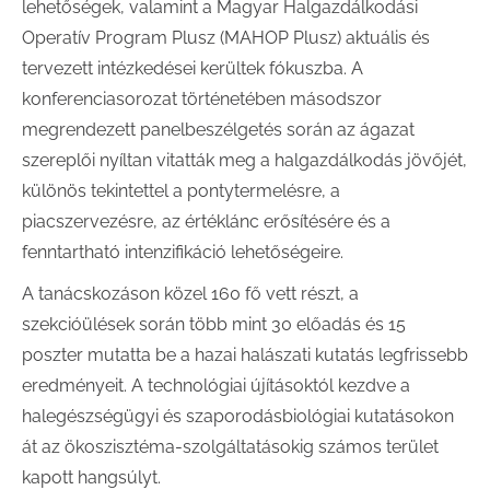
lehetőségek, valamint a Magyar Halgazdálkodási
Operatív Program Plusz (MAHOP Plusz) aktuális és
tervezett intézkedései kerültek fókuszba. A
konferenciasorozat történetében másodszor
megrendezett panelbeszélgetés során az ágazat
szereplői nyíltan vitatták meg a halgazdálkodás jövőjét,
különös tekintettel a pontytermelésre, a
piacszervezésre, az értéklánc erősítésére és a
fenntartható intenzifikáció lehetőségeire.
A tanácskozáson közel 160 fő vett részt, a
szekcióülések során több mint 30 előadás és 15
poszter mutatta be a hazai halászati kutatás legfrissebb
eredményeit. A technológiai újításoktól kezdve a
halegészségügyi és szaporodásbiológiai kutatásokon
át az ökoszisztéma-szolgáltatásokig számos terület
kapott hangsúlyt.