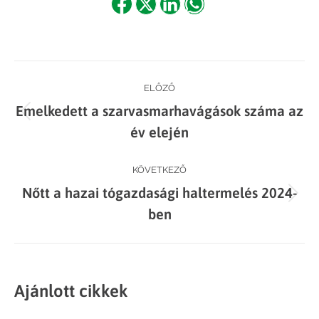
Share
Share
Share
Share
on
on
on
on
Facebook
X
LinkedIn
WhatsApp
Post
ELŐZŐ
Emelkedett a szarvasmarhavágások száma az
navigation
Previous
év elején
post:
KÖVETKEZŐ
Nőtt a hazai tógazdasági haltermelés 2024-
Next
ben
post:
Ajánlott cikkek