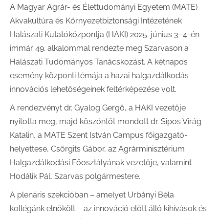
A Magyar Agrár- és Élettudományi Egyetem (MATE)
Akvakultúra és Környezetbiztonsági Intézetének
Halászati Kutatóközpontja (HAKI) 2025. június 3–4-én
immár 49. alkalommal rendezte meg Szarvason a
Halászati Tudományos Tanácskozást. A kétnapos
esemény központi témája a hazai halgazdálkodás
innovációs lehetőségeinek feltérképezése volt.
A rendezvényt dr. Gyalog Gergő, a HAKI vezetője
nyitotta meg, majd köszöntőt mondott dr. Sipos Virág
Katalin, a MATE Szent István Campus főigazgató-
helyettese, Csörgits Gábor, az Agrárminisztérium
Halgazdálkodási Főosztályának vezetője, valamint
Hodálik Pál, Szarvas polgármestere.
A plenáris szekcióban – amelyet Urbányi Béla
kollégánk elnökölt – az innováció előtt álló kihívások és