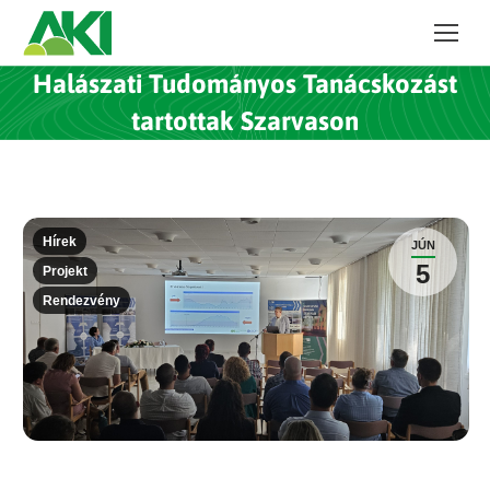
Halászati Tudományos Tanácskozást
tartottak Szarvason
Hírek
JÚN
5
Projekt
Rendezvény