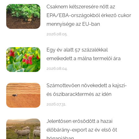
Csaknem kétszeresére nőtt az
EPA/EBA-országokból érkező cukor
mennyisége az EU-ban
2026.08.05.
Egy év alatt 57 százalékkal
emelkedett a málna termelői ára
2026.08.04.
Számottevően növekedett a kajszi-
és őszibaracktermés az idén
2026.07.31.
Jelentősen erősödött a hazai
élőbárány-export az év első öt
hónapjában