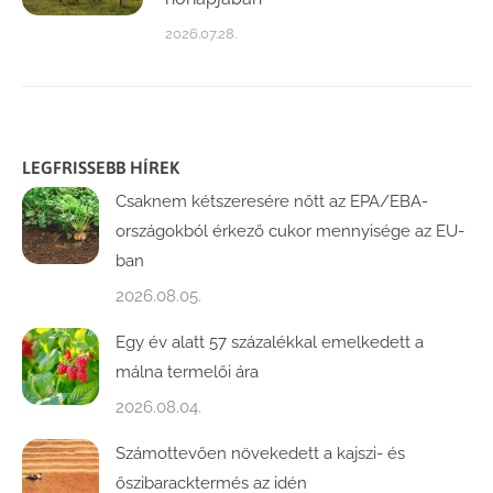
2026.07.28.
LEGFRISSEBB HÍREK
Csaknem kétszeresére nőtt az EPA/EBA-
országokból érkező cukor mennyisége az EU-
ban
2026.08.05.
Egy év alatt 57 százalékkal emelkedett a
málna termelői ára
2026.08.04.
Számottevően növekedett a kajszi- és
őszibaracktermés az idén