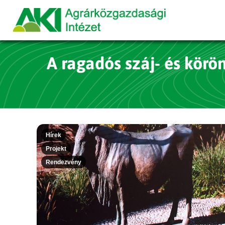
A ragadós száj- és körö
Hírek
Projekt
Rendezvény