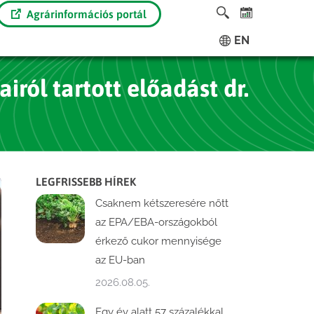
Agrárinformációs portál
EN
ról tartott előadást dr.
LEGFRISSEBB HÍREK
Csaknem kétszeresére nőtt
az EPA/EBA-országokból
érkező cukor mennyisége
az EU-ban
2026.08.05.
Egy év alatt 57 százalékkal