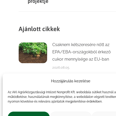
projektje
Ajánlott cikkek
Csaknem kétszeresére nőtt az
EPA/EBA-országokból érkező
cukor mennyisége az EU-ban
2026.08.05.
Számottevően növekedett a
Hozzájárulás kezelése
kajszi- és őszibaracktermés az
Az AKI Agrárközgazdasági Intézet Nonprofit Kft. weboldala sütiket használ 
idén
működtetése, használatának megkönnyítése, a weboldalon végzett tevéke
nyomon követése és releváns ajánlatok megjelenítése érdekében.
2026.07.31.