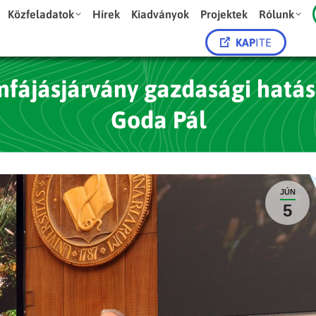
Közfeladatok
Hírek
Kiadványok
Projektek
Rólunk
KAP
ITE
mfájásjárvány gazdasági hatásai
Goda Pál
JÚN
5