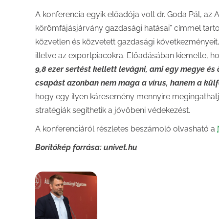
A konferencia egyik előadója volt dr. Goda Pál, az 
körömfájásjárvány gazdasági hatásai” címmel tarto
közvetlen és közvetett gazdasági következményeit, k
illetve az exportpiacokra. Előadásában kiemelte, 
9,8 ezer sertést kellett levágni, ami egy megye és 
csapást azonban nem maga a vírus, hanem a külfö
hogy egy ilyen káresemény mennyire megingathatja
stratégiák segíthetik a jövőbeni védekezést.
A konferenciáról részletes beszámoló olvasható a
Borítókép forrása: univet.hu