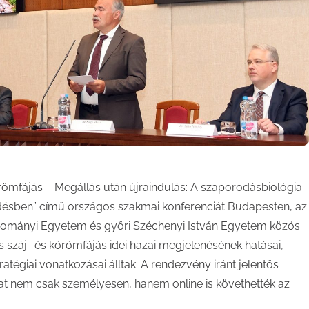
örömfájás – Megállás után újraindulás: A szaporodásbiológia
désben” című országos szakmai konferenciát Budapesten, az
dományi Egyetem és győri Széchenyi István Egyetem közös
száj- és körömfájás idei hazai megjelenésének hatásai,
ratégiai vonatkozásai álltak. A rendezvény iránt jelentős
at nem csak személyesen, hanem online is követhették az