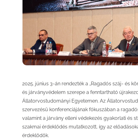
2025. június 3-án rendezték a „Ragadós száj- és k
és járványvédelem szerepe a fenntartható újrakez
Állatorvostudományi Egyetemen. Az Állatorvostu
szervezésű konferenciájának fókuszában a ragadós 
valamint a járvány elleni védekezés gyakorlati és st
szakmai érdeklődés mutatkozott, így az előadások
érdeklődők.