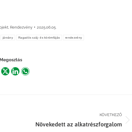
ojekt
,
Rendezvény
2025.06.05.
járvány
Ragadós száj- és körömfájás
rendezvény
Megosztás
are
Share
Share
Share
n
on
on
on
acebook
X
LinkedIn
WhatsApp
KÖVETKEZŐ
Next
Növekedett az alkatrészforgalom
post: