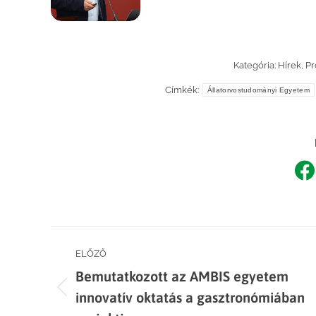
Kategória:
Hírek
,
Pr
Címkék:
Állatorvostudományi Egyetem
Sh
o
F
Post
ELŐZŐ
Bemutatkozott az AMBIS egyetem
navigation
Previous
innovatív oktatás a gasztronómiában
post: