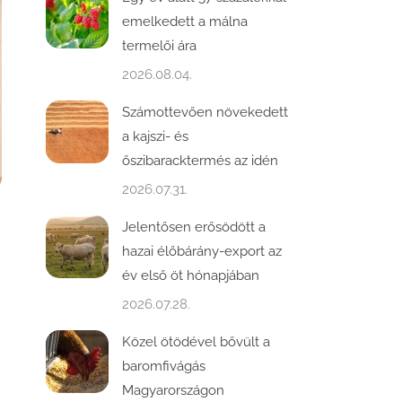
emelkedett a málna
termelői ára
2026.08.04.
Számottevően növekedett
a kajszi- és
őszibaracktermés az idén
2026.07.31.
Jelentősen erősödött a
hazai élőbárány-export az
év első öt hónapjában
2026.07.28.
Közel ötödével bővült a
baromfivágás
Magyarországon