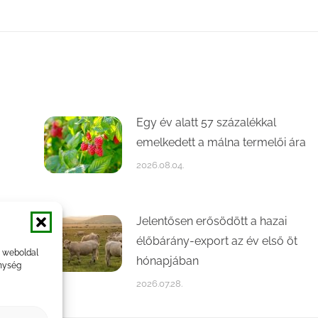
Egy év alatt 57 százalékkal
emelkedett a málna termelői ára
2026.08.04.
Jelentősen erősödött a hazai
élőbárány-export az év első öt
a weboldal
hónapjában
nység
2026.07.28.