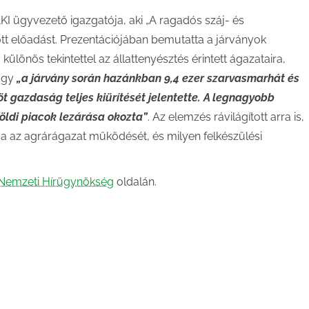
AKI ügyvezető igazgatója, aki „A ragadós száj- és
tt előadást. Prezentációjában bemutatta a járványok
ülönös tekintettel az állattenyésztés érintett ágazataira,
hogy
„a járvány során hazánkban 9,4 ezer szarvasmarhát és
öt gazdaság teljes kiürítését jelentette. A legnagyobb
ldi piacok lezárása okozta”
. Az elemzés rávilágított arra is,
 az agrárágazat működését, és milyen felkészülési
Nemzeti Hírügynökség
oldalán.