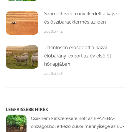
Számottevően növekedett a kajszi-
és őszibaracktermés az idén
2026.07.31.
Jelentősen erősödött a hazai
élőbárány-export az év első öt
hónapjában
2026.07.28.
LEGFRISSEBB HÍREK
Csaknem kétszeresére nőtt az EPA/EBA-
országokból érkező cukor mennyisége az EU-