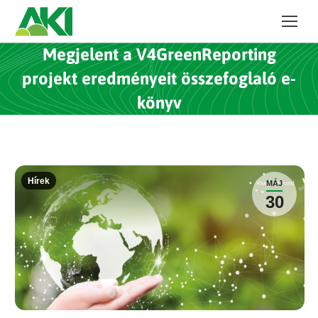
Megjelent a V4GreenReporting
projekt eredményeit összefoglaló e-
könyv
Hírek
MÁJ
30