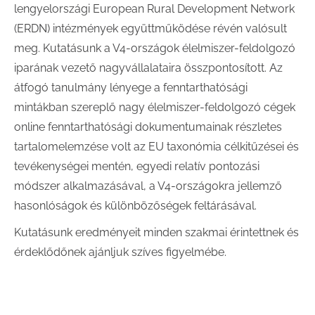
lengyelországi European Rural Development Network
(ERDN) intézmények együttműködése révén valósult
meg. Kutatásunk a V4-országok élelmiszer-feldolgozó
iparának vezető nagyvállalataira összpontosított. Az
átfogó tanulmány lényege a fenntarthatósági
mintákban szereplő nagy élelmiszer-feldolgozó cégek
online fenntarthatósági dokumentumainak részletes
tartalomelemzése volt az EU taxonómia célkitűzései és
tevékenységei mentén, egyedi relatív pontozási
módszer alkalmazásával, a V4-országokra jellemző
hasonlóságok és különbözőségek feltárásával.
Kutatásunk eredményeit minden szakmai érintettnek és
érdeklődőnek ajánljuk szíves figyelmébe.