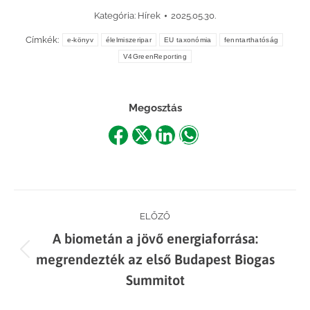
Kategória:
Hírek
2025.05.30.
Címkék:
e-könyv
élelmiszeripar
EU taxonómia
fenntarthatóság
V4GreenReporting
Megosztás
Share
Share
Share
Share
on
on
on
on
Facebook
X
LinkedIn
WhatsApp
Post
ELŐZŐ
A biometán a jövő energiaforrása:
navigation
Previous
megrendezték az első Budapest Biogas
post:
Summitot