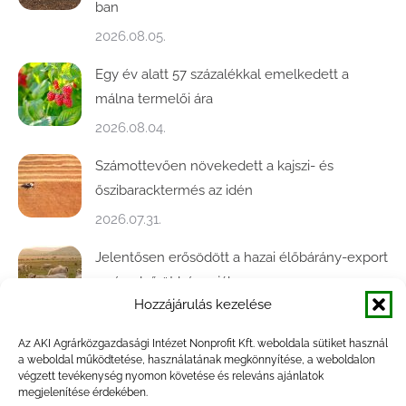
ban
2026.08.05.
Egy év alatt 57 százalékkal emelkedett a
málna termelői ára
2026.08.04.
Számottevően növekedett a kajszi- és
őszibaracktermés az idén
2026.07.31.
Jelentősen erősödött a hazai élőbárány-export
az év első öt hónapjában
Hozzájárulás kezelése
2026.07.28.
Az AKI Agrárközgazdasági Intézet Nonprofit Kft. weboldala sütiket használ
Közel ötödével bővült a baromfivágás
a weboldal működtetése, használatának megkönnyítése, a weboldalon
Magyarországon
végzett tevékenység nyomon követése és releváns ajánlatok
megjelenítése érdekében.
2026.07.28.