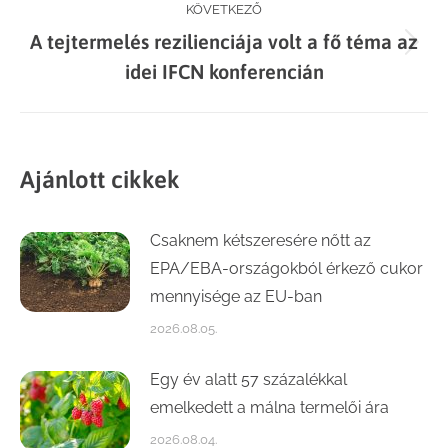
KÖVETKEZŐ
A tejtermelés rezilienciája volt a fő téma az
Next
idei IFCN konferencián
post:
Ajánlott cikkek
Csaknem kétszeresére nőtt az
EPA/EBA-országokból érkező cukor
mennyisége az EU-ban
2026.08.05.
Egy év alatt 57 százalékkal
emelkedett a málna termelői ára
2026.08.04.